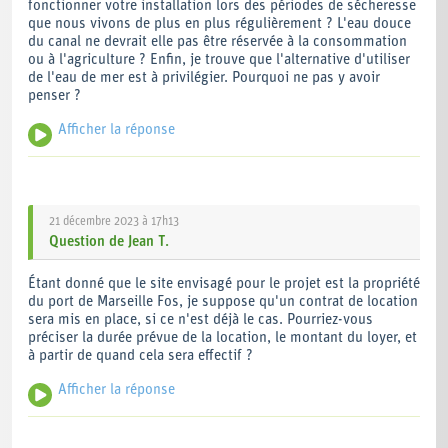
fonctionner votre installation lors des périodes de sécheresse
que nous vivons de plus en plus régulièrement ? L'eau douce
du canal ne devrait elle pas être réservée à la consommation
ou à l'agriculture ? Enfin, je trouve que l'alternative d'utiliser
de l'eau de mer est à privilégier. Pourquoi ne pas y avoir
penser ?
Afficher la réponse
Réponse de H2V :
Nous vous remercions pour votre question.
Les projets industriels situés sur l'emprise du Grand Port
21 décembre 2023 à 17h13
Maritime de Marseille sont tenus d'être raccordés et d'utiliser
Question
de
Jean T.
le réseau d'eau industrielle du Port. Cette eau est issue du
pompage de l'eau du canal d'Arles à Fos, qui est un canal de
Étant donné que le site envisagé pour le projet est la propriété
dérivation du Rhône. L'eau proviendrait donc du Rhône et
du port de Marseille Fos, je suppose qu'un contrat de location
serait livrée au site H2V de Fos par le biais de canalisations du
sera mis en place, si ce n'est déjà le cas. Pourriez-vous
réseau public géré par le Grand Port Maritime de Marseille
préciser la durée prévue de la location, le montant du loyer, et
(GPMM). Il s'agirait d'une eau « fatale », qui ne serait en
à partir de quand cela sera effectif ?
concurrence avec aucun autre usage, les pompages réalisés
par le GPMM étant réalisés à l'embouchure avec la mer.
Afficher la réponse
Réponse de H2V :
La consommation estimée de l'usine H2V Marseille Fos serait
de 4,9 millions de m
/an, dont 1,150 million pour le
3
Nous vous remercions pour votre question.