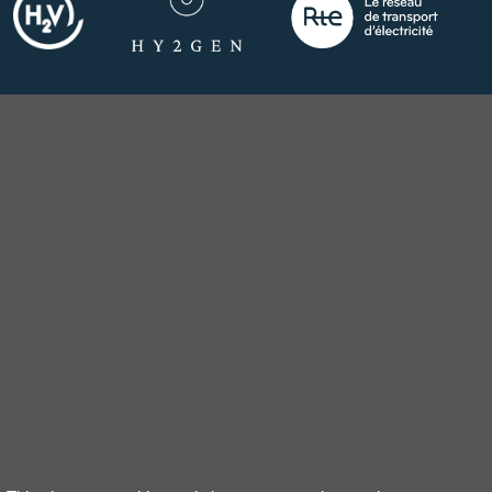
COMPRENDRE LE PROJET
Le projet en bref
Les porteurs du projet
La zone industrialo-portuaire de Fos-sur-Mer
Le calendrier, le coût et le financement du projet
Tables rondes CNDP sur les projets de e-SAF
LA CONCERTATION
La concertation et ses suites
Les garants de la concertation
Les comptes-rendus des rendez-vous
Les documents de la concertation préalable