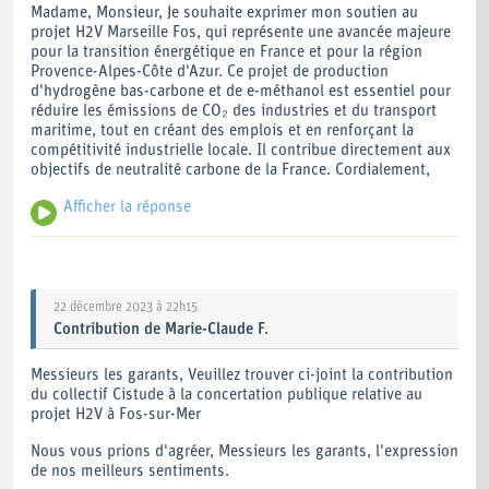
Madame, Monsieur, Je souhaite exprimer mon soutien au
L'équipe H4 Marseille Fos
projet H2V Marseille Fos, qui représente une avancée majeure
pour la transition énergétique en France et pour la région
Provence-Alpes-Côte d'Azur. Ce projet de production
d'hydrogène bas-carbone et de e-méthanol est essentiel pour
réduire les émissions de CO₂ des industries et du transport
maritime, tout en créant des emplois et en renforçant la
compétitivité industrielle locale. Il contribue directement aux
objectifs de neutralité carbone de la France. Cordialement,
Afficher la réponse
Nous vous remercions pour votre contribution.
22 décembre 2023 à 22h15
Contribution
de
Marie-Claude F.
Messieurs les garants, Veuillez trouver ci-joint la contribution
du collectif Cistude à la concertation publique relative au
projet H2V à Fos-sur-Mer
Nous vous prions d'agréer, Messieurs les garants, l'expression
de nos meilleurs sentiments.