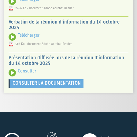
[1] Source :
2266 Ko - document Adobe Acrobat Reader
https://www.lexpress.fr/environnement/economie-deau-ce-
que-disent-les-derniers-chiffres-sur-la-consommation-des-
Verbatim de la réunion d'information du 14 octobre
francais-GDQCSAOM6NEENLPOIUUZBRUKII/
2025
Télécharger
516 Ko - document Adobe Acrobat Reader
Présentation diffusée lors de la réunion d'information
du 14 octobre 2025
Consulter
CONSULTER LA DOCUMENTATION