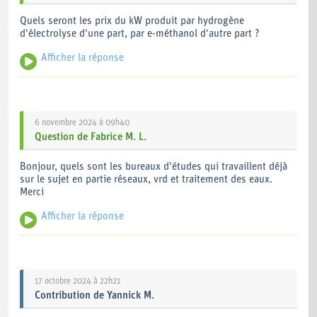
Quels seront les prix du kW produit par hydrogène
d'électrolyse d'une part, par e-méthanol d'autre part ?
Afficher la réponse
Bonjour,
Le projet n'a pas pour objectif de produire de l'électricité mais
des carburants d'aviation durable. Nous ne sommes donc pas
en mesure de produire de telles informations.
6 novembre 2024 à 09h40
Question
de
Fabrice M. L.
L'équipe H4 Marseille Fos
Bonjour, quels sont les bureaux d'études qui travaillent déjà
sur le sujet en partie réseaux, vrd et traitement des eaux.
Merci
Afficher la réponse
Bonjour,
Les éléments demandés sont des données commerciales qui
ne peuvent être communiquées dans le cadre de la
concertation.
17 octobre 2024 à 22h21
Contribution
de
Yannick M.
Cordialement,