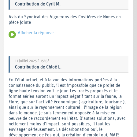
Contribution
de
Cyril M.
Avis du Syndicat des Vignerons des Costières de Nîmes en
pièce jointe
Afficher la réponse
Bonjour,
Nous vous remercions pour votre contribution. Nous vous
répondons par ce courrier en PJ.
11 juillet 2025 à 15h38
L'équipe H4 Marseille Fos
Contribution
de
Chloé L.
Consultez le courrier de réponse en cliquant ici
En l'état actuel, et à la vue des informations portées à la
connaissance du public, il est impossible que ce projet de
ligne haute tension voit le jour. Les tracés proposés et le
format aérien auront un impact négatif tant sur la faune, la
Flore, que sur l'activité économique ( agriculture, tourisme ),
ainsi que sur le rayonnement culturel , l'image de la région
dans le monde. Je suis fermement opposée à la mise en
oeuvre de ce raccordement en l'état. D'autres solutions, avec
nettement moins d'impact, sont possibles, il faut les
envisager sérieusement. La décarbonation oui, le
développement de Fos oui, la création d'emploi oui, MAIS