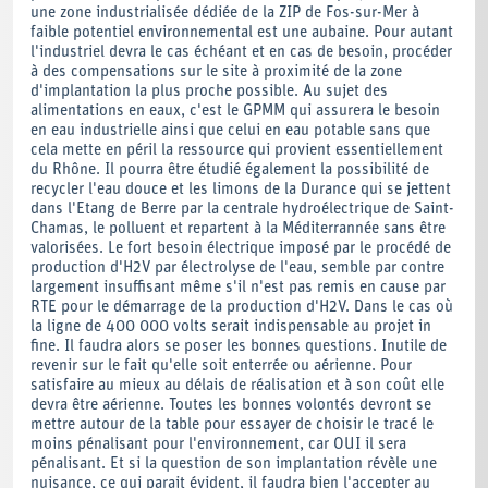
une zone industrialisée dédiée de la ZIP de Fos-sur-Mer à
faible potentiel environnemental est une aubaine. Pour autant
l'industriel devra le cas échéant et en cas de besoin, procéder
à des compensations sur le site à proximité de la zone
d'implantation la plus proche possible. Au sujet des
alimentations en eaux, c'est le GPMM qui assurera le besoin
en eau industrielle ainsi que celui en eau potable sans que
cela mette en péril la ressource qui provient essentiellement
du Rhône. Il pourra être étudié également la possibilité de
recycler l'eau douce et les limons de la Durance qui se jettent
dans l'Etang de Berre par la centrale hydroélectrique de Saint-
Chamas, le polluent et repartent à la Méditerrannée sans être
valorisées. Le fort besoin électrique imposé par le procédé de
production d'H2V par électrolyse de l'eau, semble par contre
largement insuffisant même s'il n'est pas remis en cause par
RTE pour le démarrage de la production d'H2V. Dans le cas où
la ligne de 400 000 volts serait indispensable au projet in
fine. Il faudra alors se poser les bonnes questions. Inutile de
revenir sur le fait qu'elle soit enterrée ou aérienne. Pour
satisfaire au mieux au délais de réalisation et à son coût elle
devra être aérienne. Toutes les bonnes volontés devront se
mettre autour de la table pour essayer de choisir le tracé le
moins pénalisant pour l'environnement, car OUI il sera
pénalisant. Et si la question de son implantation révèle une
nuisance, ce qui parait évident, il faudra bien l'accepter au