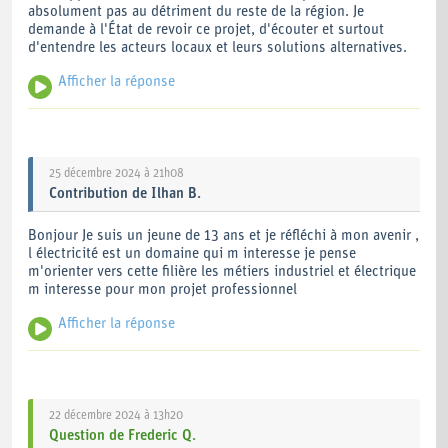
absolument pas au détriment du reste de la région. Je
demande à l'État de revoir ce projet, d'écouter et surtout
d'entendre les acteurs locaux et leurs solutions alternatives.
Afficher la réponse
Bonjour,
Nous vous remercions pour votre contribution.
Bien que projet électro-intensif dépendant d'une alimentation
25 décembre 2024 à 21h08
électrique disponible, nous ne sommes pas qualifiés pour
Contribution
de
Ilhan B.
vous répondre sur la solution technique à retenir dans le
cadre de la ligne THT.
Bonjour Je suis un jeune de 13 ans et je réfléchi à mon avenir ,
l électricité est un domaine qui m interesse je pense
Toutefois, nous pouvons vous affirmer que notre projet, prévu
m'orienter vers cette filière les métiers industriel et électrique
pour être opérationnel en 2030, doit disposer d'une quantité
m interesse pour mon projet professionnel
suffisante d'électricité disponible dans ce délai, ce que le
réseau actuel ne permet pas.
Afficher la réponse
Nous vous remercions pour votre contribution.
L'équipe H4 Marseille Fos
22 décembre 2024 à 13h20
Question
de
Frederic Q.