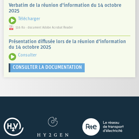
Verbatim de la réunion d'information du 14 octobre
2025
Télécharger
516 Ko - document Adobe Acrobat Reader
Présentation diffusée lors de la réunion d'information
du 14 octobre 2025
Consulter
CONSULTER LA DOCUMENTATION