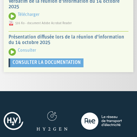
Verbatim de la réunion d'information du 14 octobre
2025
Télécharger
516 Ko - document Adobe Acrobat Reader
Présentation diffusée lors de la réunion d'information
du 14 octobre 2025
Consulter
CONSULTER LA DOCUMENTATION