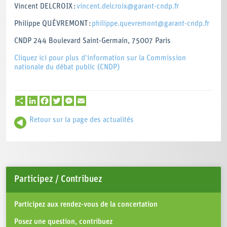
Vincent DELCROIX :
vincent.delcroix@garant-cndp.fr
Philippe QUÉVREMONT :
philippe.quevremont@garant-cndp.fr
CNDP 244 Boulevard Saint-Germain, 75007 Paris
Cliquez ici pour plus d'information sur la Commission
nationale du débat public (CNDP)
Partager
LinkedIn
Facebook
Twitter
Messenger
Email
Retour sur la page des actualités
Participez / Contribuez
Participez aux rendez-vous de la concertation
Posez une question, contribuez