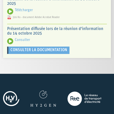
2025
Télécharger
516 Ko - document Adobe Acrobat Reader
Présentation diffusée lors de la réunion d'information
du 14 octobre 2025
Consulter
CONSULTER LA DOCUMENTATION