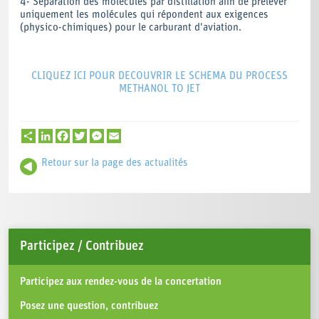
4- Séparation des molécules par distillation afin de prélever
uniquement les molécules qui répondent aux exigences
(physico-chimiques) pour le carburant d'aviation.
CLIQUEZ ICI POUR DECOUVRIR LE SCHEMA DU PROCESS
METHANOL TO JET
Partager
LinkedIn
Facebook
Twitter
Messenger
Email
Retour sur la page des actualités
Participez / Contribuez
Participez aux rendez-vous de la concertation
Posez une question, contribuez