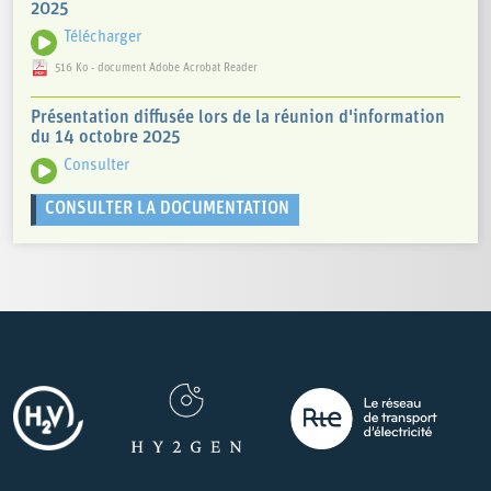
2025
Télécharger
516 Ko - document Adobe Acrobat Reader
Présentation diffusée lors de la réunion d'information
du 14 octobre 2025
Consulter
CONSULTER LA DOCUMENTATION